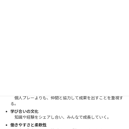
信頼
– 顧客・仲間・社会から信頼される誠実な行動を取る
成長
– 学び合い、成果にこだわり、共に成長する
Identity（アイデンティティ｜社員カ
ルチャー）
フラットな関係性
年齢や役職に関係なく意見を言い合える環境。誰の声も尊重
される。
挑戦を歓迎する風土
「まずやってみる」が合言葉。失敗も成長の糧としてポジテ
ィブに捉える。
チームで成果を出す
個人プレーよりも、仲間と協力して成果を出すことを重視す
る。
学び合いの文化
知識や経験をシェアし合い、みんなで成長していく。
働きやすさと柔軟性