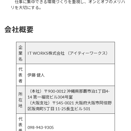
仕事に集中できる環境づくりを重視し、オンとオフのメリハ
リを大切にする。
会社概要
企
業
IT WORKS株式会社 （アイティーワークス）
名
代
表
伊藤 健人
者
（本社）〒900-0012 沖縄県那覇市泊1丁目4-
所
14 第一福琉ビル304号室
在
（大阪支社）〒545-0021 大阪府大阪市阿倍野
地
区阪南町5丁目 11-25長生ビル 501
代
表
098-943-9305
番