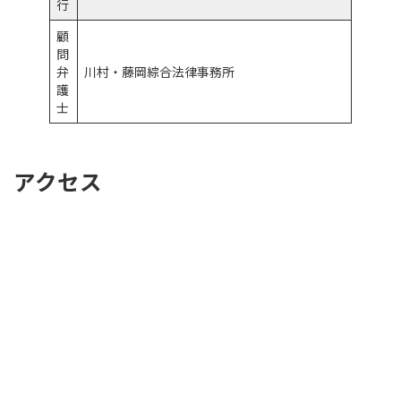
行
顧
問
弁
川村・藤岡綜合法律事務所
護
士
アクセス