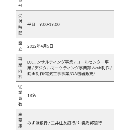
号
受
付
平日 9:00-19:00
時
間
設
2022年4月5日
立
事
DXコンサルティング事業 / コールセンター事
業
業 / デジタルマーケティング事業部 /web制作 /
内
動画制作/電気工事事業/OA機器販売/
容
従
業
18名
員
数
主
要
みずほ銀行 / 三井住友銀行/ 沖縄海邦銀行
銀