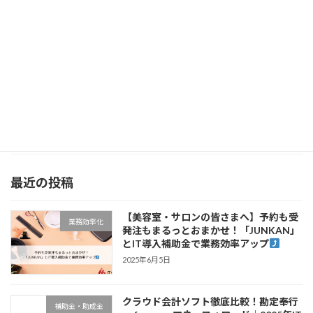
率アップを狙う「加点項目」まとめ！
2025年6月2日
IT導入補助金2025では、採択率を上げるために
「加点項目」が数多く設定されています。正し
く理解し、可能な限り該当項目を増やすことで
審査時の評価が有利になり、採択率が飛躍的に
アップします。 本記事では、補助金公式PDF（
[…]
続きを読む
最近の投稿
【美容室・サロンの皆さまへ】予約も受
業務効率化
発注もまるっとおまかせ！「JUNKAN」
とIT導入補助金で業務効率アップ
2025年6月5日
クラウド会計ソフト徹底比較！勘定奉行
補助金・助成金