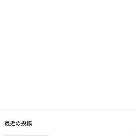
【加点で差をつける！（全10回）】第4回：IT導入補助金2025の加点項目「クラウドを利用したITツール導入の検討」とは？
2025年4月24日
次の記事
【加点で差をつける！（全10回）】第6回：IT導入補助金2025の加点項目「賃上げの事業計画の策定・従業員への表明・達成」とは？
2025年5月1日
最近の投稿